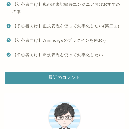
【初心者向け】私の読書記録兼エンジニア向けおすすめ
の本
【初心者向け】正規表現を使って効率化したい(第二回)
【初心者向け】Winmergeのプラグインを使おう
【初心者向け】正規表現を使って効率化したい
最近のコメント