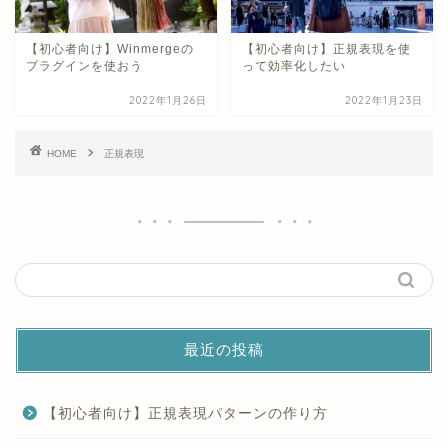
【初心者向け】Winmergeの
【初心者向け】正規表現を使
プラグインを使おう
って効率化したい
2022年1月26日
2022年1月23日
HOME
正規表現
最近の投稿
【初心者向け】正規表現パターンの作り方