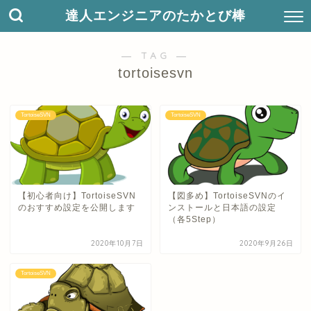
達人エンジニアのたかとび棒
― TAG ―
tortoisesvn
TortoiseSVN
TortoiseSVN
【初心者向け】TortoiseSVN
【図多め】TortoiseSVNのイ
のおすすめ設定を公開します
ンストールと日本語の設定
（各5Step）
2020年10月7日
2020年9月26日
TortoiseSVN